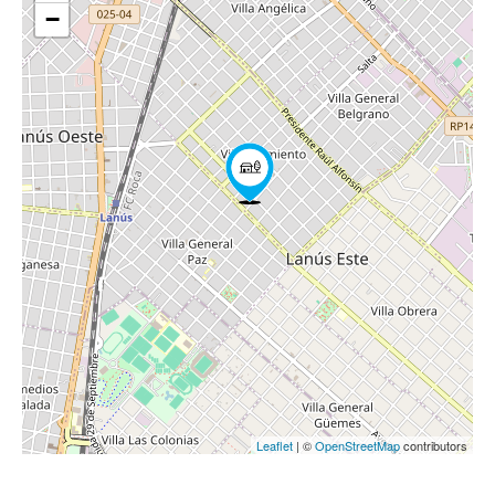
−
Leaflet
| ©
OpenStreetMap
contributors