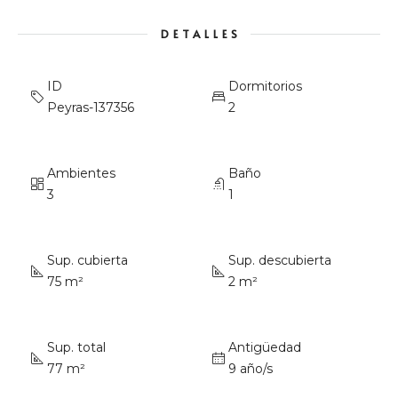
DETALLES
ID
Dormitorios
Peyras-137356
2
Ambientes
Baño
3
1
Sup. cubierta
Sup. descubierta
75 m²
2 m²
Sup. total
Antigüedad
77 m²
9 año/s