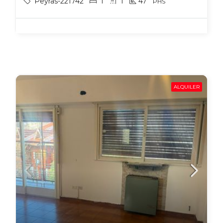
Peyras-221742
1
1
47
PHS
ALQUILER