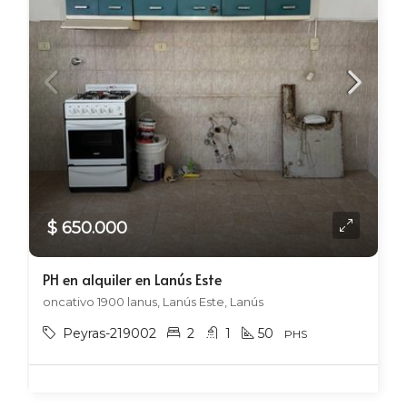
$ 650.000
PH en alquiler en Lanús Este
oncativo 1900 lanus, Lanús Este, Lanús
Peyras-219002
2
1
50
PHS