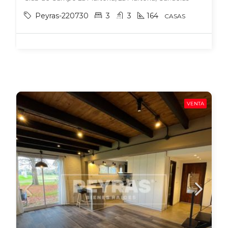
Peyras-220730
3
3
164
CASAS
VENTA