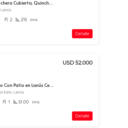
PH 6 Ambientes con Cochera Cubierta, Quincho y Terraza. Apto Crédito.
, Lanús
4
2
215
PHS
Detalle
USD 52.000
PH 2 Ambientes y Medio Con Patio en Lanús Centro
ús Este, Lanús
1
51.00
PHS
Detalle