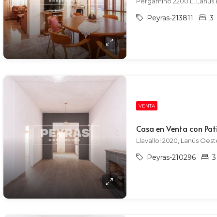
Pergamino 2200 L, Lanús 
Peyras-213811
3
VENTA
Casa en Venta con Pati
Llavallol 2020, Lanús Oest
Peyras-210296
3