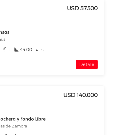
USD 57.500
ensas
nús
1
44.00
PHS
Detalle
USD 140.000
chera y Fondo Libre
omas de Zamora