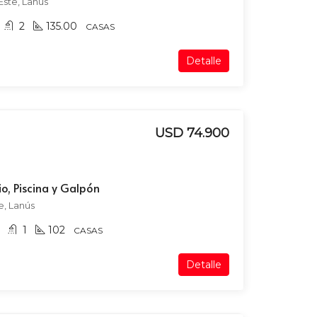
Este, Lanús
2
135.00
CASAS
Detalle
USD 74.900
o, Piscina y Galpón
e, Lanús
1
102
CASAS
Detalle