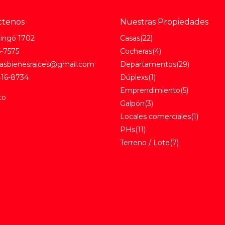
ctenos
Nuestras Propiedades
aingó 1702
Casas
(22)
-7575
Cocheras
(4)
asbienesraices@gmail.com
Departamentos
(29)
416-8734
Dúplexs
(1)
Emprendimiento
(5)
to
Galpón
(3)
Locales comerciales
(1)
PHs
(11)
Terreno / Lote
(7)