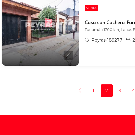
VENTA
Casa con Cochera, Par
Tucumán 1700 lan, Lanús E
Peyras-189277
2
1
2
3
4