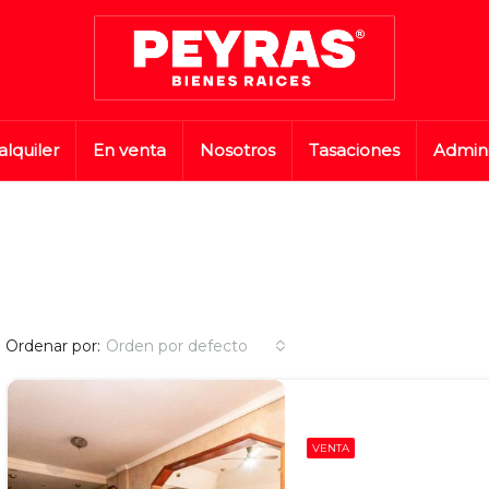
alquiler
En venta
Nosotros
Tasaciones
Admini
Ordenar por:
Orden por defecto
VENTA