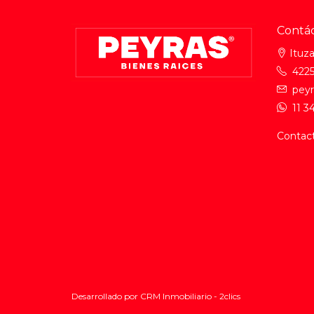
Contá
Ituz
4225
peyr
11 3
Contac
Desarrollado por
CRM Inmobiliario - 2clics