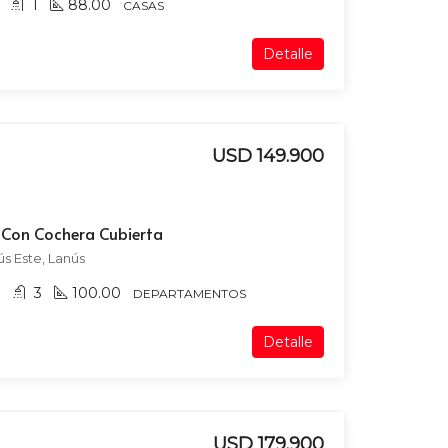
1
88.00
CASAS
Detalle
USD 149.900
r Con Cochera Cubierta
s Este, Lanús
3
100.00
DEPARTAMENTOS
Detalle
USD 179.900