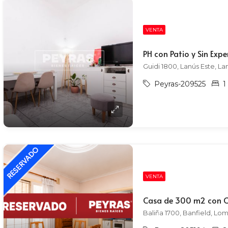
VENTA
PH con Patio y Sin Exp
Guidi 1800, Lanús Este, La
Peyras-209525
1
VENTA
Casa de 300 m2 con Co
Baliña 1700, Banfield, L