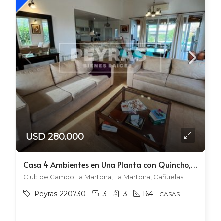
USD 280.000
Casa 4 Ambientes en Una Planta con Quincho, Parrilla, Pileta y Grupo Electrógeno
Club de Campo La Martona, La Martona, Cañuelas
Peyras-220730
3
3
164
CASAS