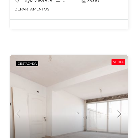
Peyras-169825
0
1
33.00
DEPARTAMENTOS
VENTA
DESTACADA